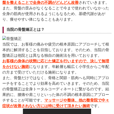
盤を整えることで全身の不調がどんどん改善
されていきます。
また、骨盤の歪みがなくなることで今まで使われていなかった
全身の筋肉が使用されるようにもなるため、基礎代謝があが
り、痩せやすい体になることもあります。
当院の骨盤矯正とは？
当院では、お客様の痛みや疲労の根本原因にアプローチして根
本的に解消することを目指しております。そのため、当院の骨
盤矯正は他院とは異なる独自の施術法を用いております。
お客様の身体の状態に応じた矯正を行いますので、決して無理
をかけない施術
になります。年齢層も幅広く小学生からご年配
の方まで受けていただける施術になります。
また、骨盤だけではなく、骨格と関節・筋肉へも同時にアプロ
ーチをすることでより効果を高めていきます。そのため、当院
の骨盤矯正は全身トータルコーディネートに繋がるのです。結
果的に、腰痛や肩こりといった体の不調の根本原因にアプロー
チすることが可能です。
マッサージや整体、他の整骨院で中々
症状が改善されない方には特に受けて頂きたい施術
です。