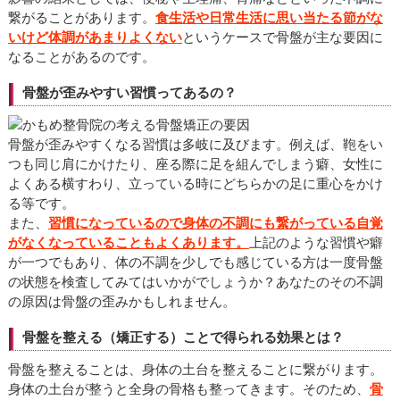
繋がることがあります。
食生活や日常生活に思い当たる節がな
いけど体調があまりよくない
というケースで骨盤が主な要因に
なることがあるのです。
骨盤が歪みやすい習慣ってあるの？
骨盤が歪みやすくなる習慣は多岐に及びます。例えば、鞄をい
つも同じ肩にかけたり、座る際に足を組んでしまう癖、女性に
よくある横すわり、立っている時にどちらかの足に重心をかけ
る等です。
また、
習慣になっているので身体の不調にも繋がっている自覚
がなくなっていることもよくあります。
上記のような習慣や癖
が一つでもあり、体の不調を少しでも感じている方は一度骨盤
の状態を検査してみてはいかがでしょうか？あなたのその不調
の原因は骨盤の歪みかもしれません。
骨盤を整える（矯正する）ことで得られる効果とは？
骨盤を整えることは、身体の土台を整えることに繋がります。
身体の土台が整うと全身の骨格も整ってきます。そのため、
骨