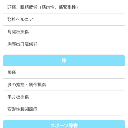
頭痛、眼精疲労（筋肉性、筋緊張性）
頸椎ヘルニア
肩腱板損傷
胸郭出口症候群
膝
膝痛
膝の捻挫・靭帯損傷
半月板損傷
変形性膝関節症
スポーツ障害