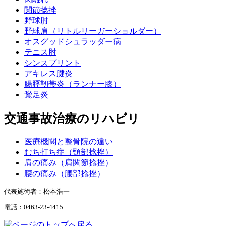
関節捻挫
野球肘
野球肩（リトルリーガーショルダー）
オスグッドシュラッダー病
テニス肘
シンスプリント
アキレス腱炎
腸脛靭帯炎（ランナー膝）
鵞足炎
交通事故治療のリハビリ
医療機関と整骨院の違い
むち打ち症（頸部捻挫）
肩の痛み（肩関節捻挫）
腰の痛み（腰部捻挫）
代表施術者：松本浩一
電話：0463-23-4415