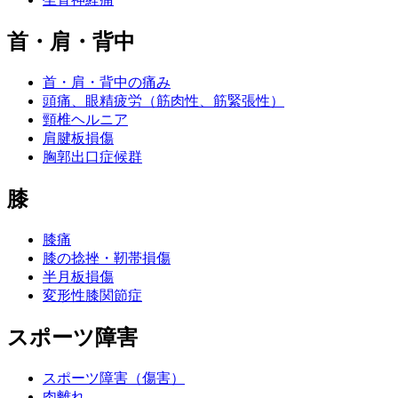
首・肩・背中
首・肩・背中の痛み
頭痛、眼精疲労（筋肉性、筋緊張性）
頸椎ヘルニア
肩腱板損傷
胸郭出口症候群
膝
膝痛
膝の捻挫・靭帯損傷
半月板損傷
変形性膝関節症
スポーツ障害
スポーツ障害（傷害）
肉離れ