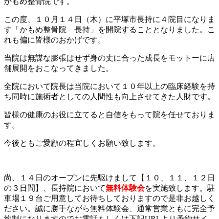
かもめ整骨院です。
この度、１０月１４日（木）に平塚市長持に４院目になりま
す「かもめ整骨院 長持」を開院することとなりました。こ
れも偏に皆様のおかげです。
当院は無謀な膨張はせず身の丈に合った成長をモットーに店
舗展開をおこなってきました。
全院において院長は当院において１０年以上の臨床経験を持
ち同時に施術者としての人間性も向上させてきた人財です。
皆様の健康のお役に立てると自信をもって院を任せておりま
す。
今後ともご愛顧の程宜しくお願い致します。
尚、１４日のオープンに先駆けまして【１０、１１、１２日
の３日間】、長持院において
無料体験会
を実施致します。駐
車場１９台ご用意してお待ちしておりますので是非お越しく
ださい。誠に勝手ながら無料体験会、通常営業ともに完全予
約制になりますのでお電話もしくは下記URLより予約サイ