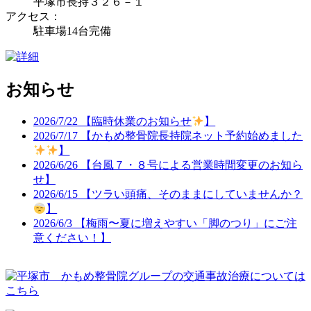
平塚市長持３２６－１
アクセス：
駐車場14台完備
お知らせ
2026/7/22
【臨時休業のお知らせ
】
2026/7/17
【かもめ整骨院長持院ネット予約始めました
】
2026/6/26
【台風７・８号による営業時間変更のお知ら
せ】
2026/6/15
【ツラい頭痛、そのままにしていませんか？
】
2026/6/3
【梅雨〜夏に増えやすい「脚のつり」にご注
意ください！】