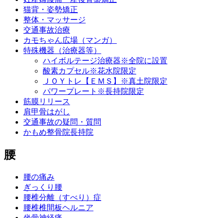
猫背・姿勢矯正
整体・マッサージ
交通事故治療
カモちゃん広場（マンガ）
特殊機器（治療器等）
ハイボルテージ治療器※全院に設置
酸素カプセル※花水院限定
ＪＯＹトレ【ＥＭＳ】※真土院限定
パワープレート※長持院限定
筋膜リリース
肩甲骨はがし
交通事故の疑問・質問
かもめ整骨院長持院
腰
腰の痛み
ぎっくり腰
腰椎分離（すべり）症
腰椎椎間板ヘルニア
坐骨神経痛