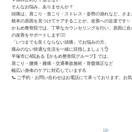
そんなお悩み、ありませんか？
頭痛は、肩こり・首こり・ストレス・姿勢の崩れなど、さま
根本の原因を見つけてケアすることが、改善への近道です✨
かもめ整骨院では、丁寧なカウンセリングを行い、原因に合
の改善をサポートします💆‍♂️
「いつまでも良くならない頭痛」でお悩みの方、
痛みのない快適な生活を一緒に目指しましょう👌
平塚市に4院ある【かもめ整骨院グループ】では、
肩こり・腰痛・膝痛・交通事故施術・骨盤矯正など
幅広い身体のケアに対応しています💪
📞 ご予約・お問い合わせはお電話にて承っております。お
グループの各院のご紹介