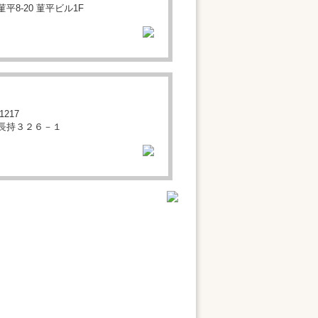
平8-20 菫平ビル1F
1217
長持３２６－１