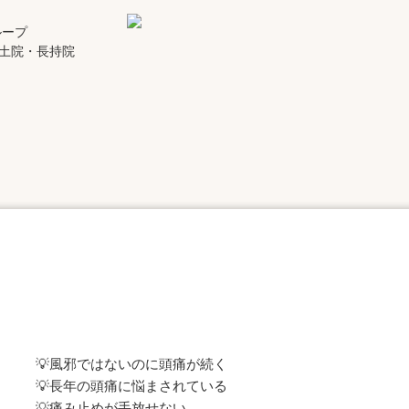
ループ
土院・長持院
【ツラい頭痛、そのままにしていませんか？🤕】
💡風邪ではないのに頭痛が続く
💡長年の頭痛に悩まされている
💡痛み止めが手放せない