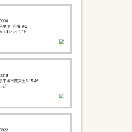
0034
県平塚市宝町9-1
塚宝町ハイツ1F
0019
平塚市西真土3-15-46
ル1F
0822