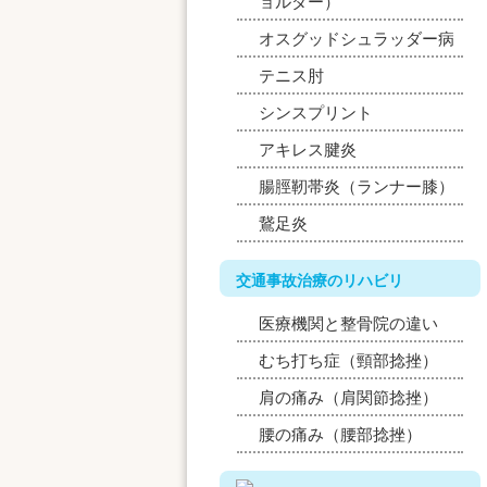
ョルダー）
オスグッドシュラッダー病
テニス肘
シンスプリント
アキレス腱炎
腸脛靭帯炎（ランナー膝）
鵞足炎
交通事故治療のリハビリ
医療機関と整骨院の違い
むち打ち症（頸部捻挫）
肩の痛み（肩関節捻挫）
腰の痛み（腰部捻挫）