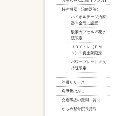
カモちゃん広場（マンガ）
特殊機器（治療器等）
ハイボルテージ治療
器※全院に設置
酸素カプセル※花水
院限定
ＪＯＹトレ【ＥＭ
Ｓ】※真土院限定
パワープレート※長
持院限定
筋膜リリース
肩甲骨はがし
交通事故の疑問・質問
かもめ整骨院長持院