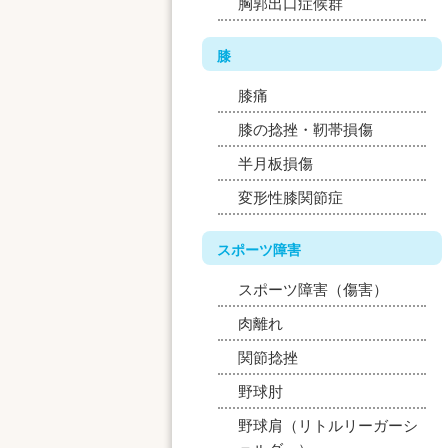
胸郭出口症候群
膝
膝痛
膝の捻挫・靭帯損傷
半月板損傷
変形性膝関節症
スポーツ障害
スポーツ障害（傷害）
肉離れ
関節捻挫
野球肘
野球肩（リトルリーガーシ